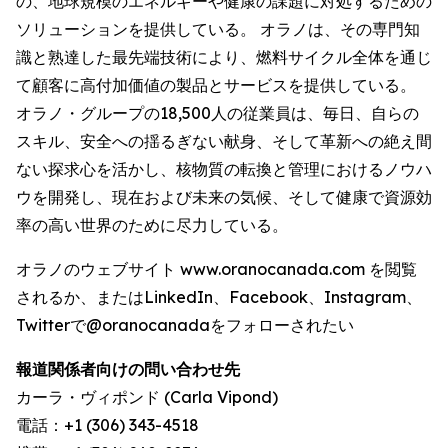
の、地球規模のエネルギーや健康の課題に対処するための
ソリューションを提供している。 オラノは、その専門知
識と熟達した最先端技術により、燃料サイクル全体を通じ
て顧客に高付加価値の製品とサービスを提供している。
オラノ・グループの18,500人の従業員は、毎日、自らの
スキル、安全への揺るぎない献身、そして革新への絶え間
ない探求心を活かし、核物質の転換と管理におけるノウハ
ウを開発し、現在および未来の気候、そして健康で資源効
率の高い世界のために尽力している。
オラノのウェブサイト www.oranocanada.com を閲覧
されるか、またはLinkedIn、Facebook、Instagram、
Twitterで@oranocanadaをフォローされたい
報道関係者向けの問い合わせ先
カーラ・ヴィポンド (Carla Vipond)
電話：+1 (306) 343-4518