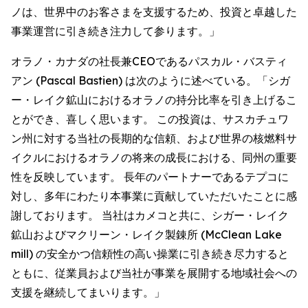
ノは、世界中のお客さまを支援するため、投資と卓越した
事業運営に引き続き注力して参ります。」
オラノ・カナダの社長兼CEOであるパスカル・バスティ
アン (Pascal Bastien) は次のように述べている。「シガ
ー・レイク鉱山におけるオラノの持分比率を引き上げるこ
とができ、喜しく思います。 この投資は、サスカチュワ
ン州に対する当社の長期的な信頼、および世界の核燃料サ
イクルにおけるオラノの将来の成長における、同州の重要
性を反映しています。 長年のパートナーであるテプコに
対し、多年にわたり本事業に貢献していただいたことに感
謝しております。 当社はカメコと共に、シガー・レイク
鉱山およびマクリーン・レイク製錬所 (McClean Lake
mill) の安全かつ信頼性の高い操業に引き続き尽力すると
ともに、従業員および当社が事業を展開する地域社会への
支援を継続してまいります。」