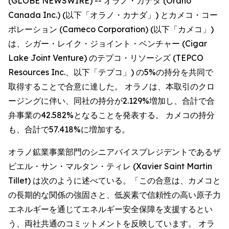
(GLOBE NEWSWIRE) -- オラノ・カナダ (Orano
Canada Inc.) (以下「オラノ・カナダ」) とカメコ・コー
ポレーション (Cameco Corporation) (以下「カメコ」)
は、シガー・レイク・ジョイント・ベンチャー (Cigar
Lake Joint Venture) のテプコ・リソーシズ (TEPCO
Resources Inc.、以下「テプコ」) の5%の持分を共同で
取得することで合意に達した。 オラノは、本取引のクロ
ージングに伴い、同社の持分が2.129%増加し、合計で合
弁事業の42.582%となることを発表する。 カメコの持分
も、合計で57.418%に増加する。
オラノ鉱業事業部門のシニアバイスプレジデントであるザ
ビエル・サン・マルタン・ティレ (Xavier Saint Martin
Tillet) は次のように述べている。「この合意は、カメコと
の長期的な関係の強固さと、低炭素で信頼性の高い原子力
エネルギーを通じてエネルギー安全保障を支援するとい
う、両社共通のコミットメントを反映しています。 オラ