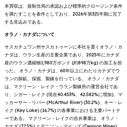
本買収は、規制当局の承認および標準的クロージング条件
を満たすことを条件としており、2026年第3四半期に完了
する見込みである。
オラノ・カナダについて
サスカチュワン州サスカトゥーンに本社を置くオラノ・カ
ナダは、ウラン生産の主要企業であり、2025年にカナダ
産のウラン濃縮物1,980万ポンド (約898万kg) の加工を担
った。 オラノ・カナダは、60年以上にわたりカナダでウ
ランの探鉱、採掘、製錬を行っている。 オラノ・カナダ
は、マクリーン・レイク・ウラン製錬所の運営会社であ
り、シガー・レイク (現在40.453%、42.582%に増加)、マ
ッカーサー・リバー (McArthur River) (30.2%)、キー・レ
イク (Key Lake) (16.7%) の各事業における主要パートナ
ーである。 マクリーン・レイクの合弁事業は、オラノ・
カナダ (77.5%) とデニソン・マインズ (Denison Mines)