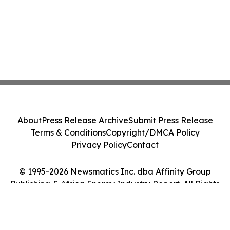
About
Press Release Archive
Submit Press Release
Terms & Conditions
Copyright/DMCA Policy
Privacy Policy
Contact
© 1995-2026 Newsmatics Inc. dba Affinity Group
Publishing & Africa Energy Industry Report. All Rights
Reserved.
Cookie Settings / Your Privacy Choices